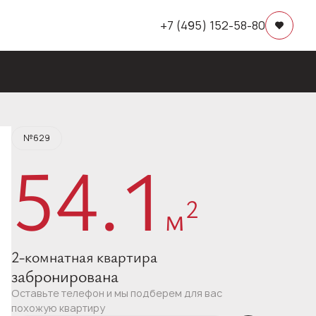
+7 (495) 152-58-80
Квартира забронирована
№629
54.1
2
м
2-комнатная квартира
забронирована
Оставьте телефон и мы подберем для вас
похожую квартиру