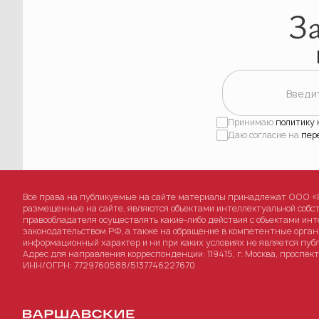
З
Введи
Принимаю
политику
Даю согласие на
пер
Все права на публикуемые на сайте материалы принадлежат ООО «Р
размещенные на сайте, являются объектами интеллектуальной собс
правообладателя осуществлять какие-либо действия с объектами инт
законодательством РФ, а также на обращение в компетентные орган
информационный характер и ни при каких условиях не является пуб
Адрес для направления корреспонденции: 119415, г. Москва, проспект В
ИНН/ОГРН: 7729760588/5137746227670