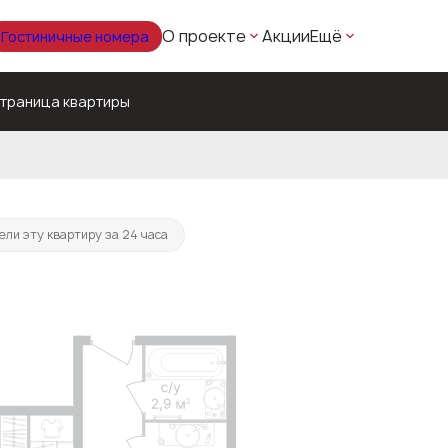
О проекте
Акции
Ещё
Гостиничные номера
траница квартиры
8 028 руб./мес.
ели эту квартиру за 24 часа