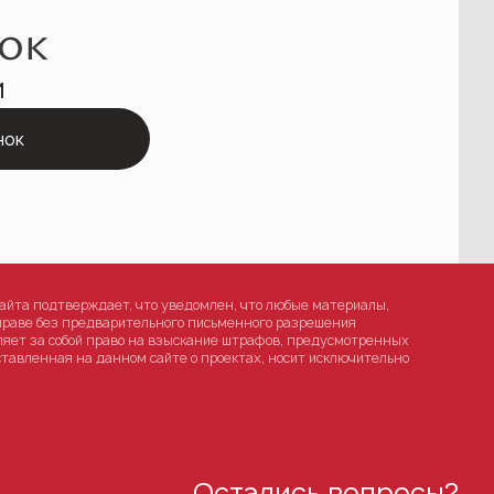
ок
и
нок
айта подтверждает, что уведомлен, что любые материалы,
праве без предварительного письменного разрешения
вляет за собой право на взыскание штрафов, предусмотренных
тавленная на данном сайте о проектах, носит исключительно
Остались вопросы?