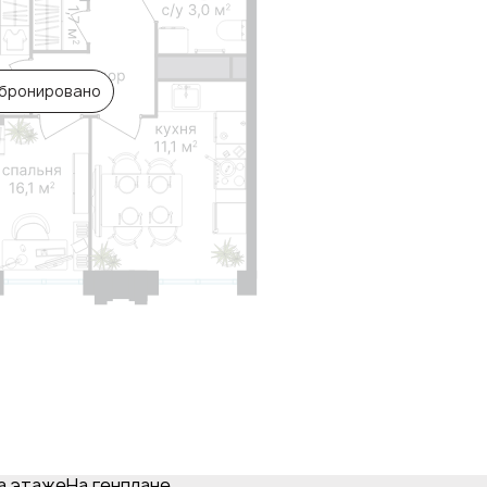
бронировано
а этаже
На генплане