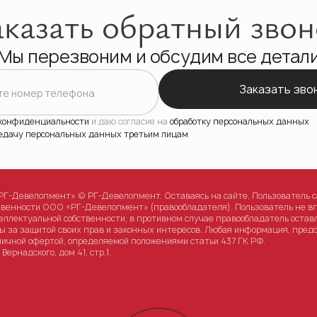
аказать обратный звон
Мы перезвоним и обсудим все детал
Заказать зво
те номер телефона
 конфиденциальности
и даю согласие на
обработку персональных данных
едачу персональных данных третьим лицам
Г-Девелопмент» © РГ-Девелопмент. Оставаясь на сайте, Пользователь с
твенности ООО «РГ-Девелопмент» (правообладателя). Пользователь не в
еллектуальной собственности, в противном случае правообладатель оста
ы за защитой своих прав и законных интересов. Любая информация, предс
личной офертой, определяемой положениями статьи 437 ГК РФ.
ернадского, дом 41, стр.1.